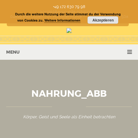
+49 172 630 79 98
kontakt@ayurveda-schilling.de
Durch die weitere Nutzung der Seite stimmst du der Verwendung
04849 Bad Düben | OT Hammermühle --- Wittenberger Str. 50a
Akzeptieren
von Cookies zu.
Weitere Informationen
MENU
NAHRUNG_ABB
Körper, Geist und Seele als Einheit betrachten